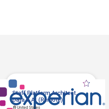
Staff Platform Architect,
Data & AI (Remote)
United States