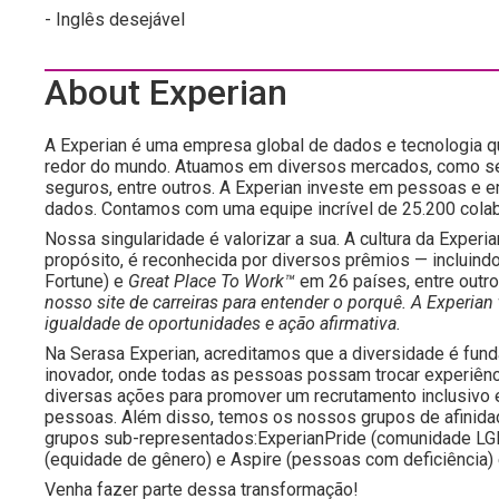
- Inglês desejável
About Experian
A Experian é uma empresa global de dados e tecnologia 
redor do mundo. Atuamos em diversos mercados, como serv
seguros, entre outros. A Experian investe em pessoas e e
dados. Contamos com uma equipe incrível de 25.200 cola
Nossa singularidade é valorizar a sua. A cultura da Experia
propósito, é reconhecida por diversos prêmios — incluind
Fortune) e
Great Place To Work™
em 26 países, entre outr
nosso site de carreiras para entender o porquê. A Exper
igualdade de oportunidades e ação afirmativa.
Na Serasa Experian, acreditamos que a diversidade é fun
inovador, onde todas as pessoas possam trocar experiênc
diversas ações para promover um recrutamento inclusivo 
pessoas. Além disso, temos os nossos grupos de afinida
grupos sub-representados:ExperianPride (comunidade LGB
(equidade de gênero) e Aspire (pessoas com deficiência) 
Venha fazer parte dessa transformação!