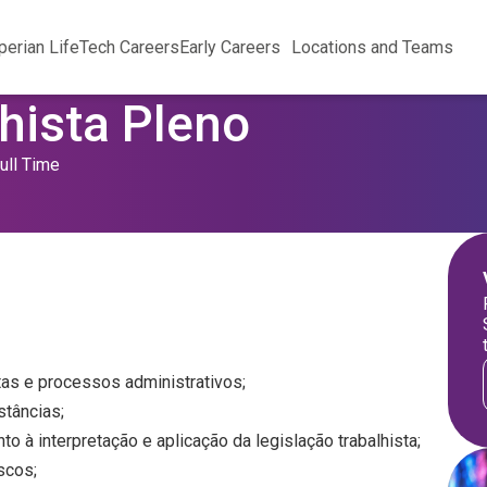
perian Life
Tech Careers
Early Careers
Locations and Teams
hista Pleno
ull Time
stas e processos administrativos;
stâncias;
 à interpretação e aplicação da legislação trabalhista;
scos;