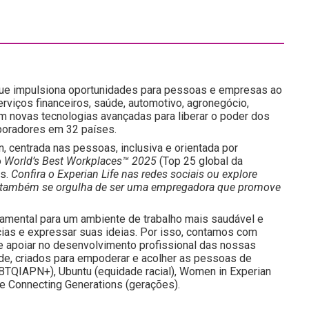
que impulsiona oportunidades para pessoas e empresas ao
iços financeiros, saúde, automotivo, agronegócio,
m novas tecnologias avançadas para liberar o poder dos
boradores em 32 países.
n, centrada nas pessoas, inclusiva e orientada por
o
World’s Best Workplaces™ 2025
(Top 25 global da
os.
Confira o Experian Life nas redes sociais ou explore
ian também se orgulha de ser uma empregadora que promove
damental para um ambiente de trabalho mais saudável e
ias e expressar suas ideias. Por isso, contamos com
e apoiar no desenvolvimento profissional das nossas
de, criados para empoderar e acolher as pessoas de
TQIAPN+), Ubuntu (equidade racial), Women in Experian
e Connecting Generations (gerações).