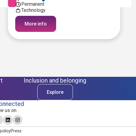
Permanent
Technology
More info
t
Inclusion and belonging
Explore
onnected
ow us on
policy
Press