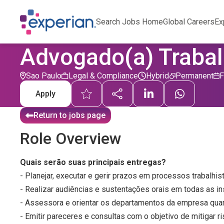
Search Jobs Home
Global Careers
Ex
Advogado(a) Trabal
Sao Paulo
Legal & Compliance
Hybrid
Permanent
F
Apply
Return to jobs page
Role Overview
Quais serão suas principais entregas?
- Planejar, executar e gerir prazos em processos trabalhi
- Realizar audiências e sustentações orais em todas as in
- Assessora e orientar os departamentos da empresa quanto
- Emitir pareceres e consultas com o objetivo de mitigar ri