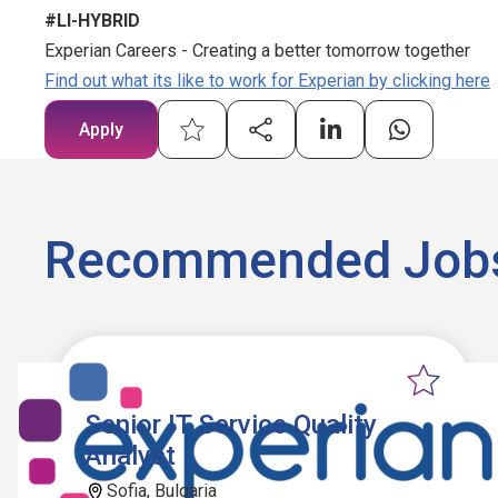
#LI-HYBRID
Experian Careers - Creating a better tomorrow together
Find out what its like to work for Experian by clicking here
Apply
Recommended Job
Senior IT Service Quality
Analyst
Sofia, Bulgaria