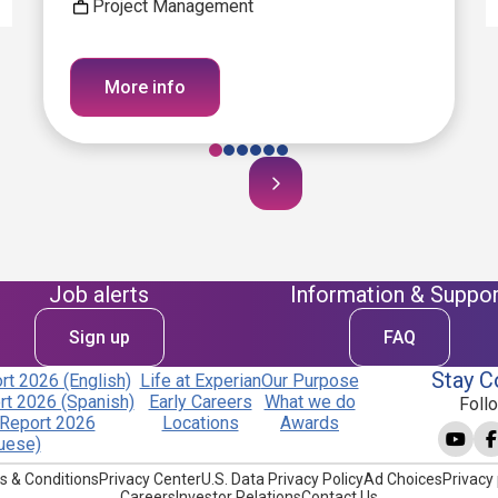
Project Management
More info
Job alerts
Information & Suppor
Sign up
FAQ
Stay C
t 2026 (English)
Life at Experian
Our Purpose
t 2026 (Spanish)
Early Careers
What we do
Foll
Report 2026
Locations
Awards
uese)
s & Conditions
Privacy Center
U.S. Data Privacy Policy
Ad Choices
Privacy 
Careers
Investor Relations
Contact Us