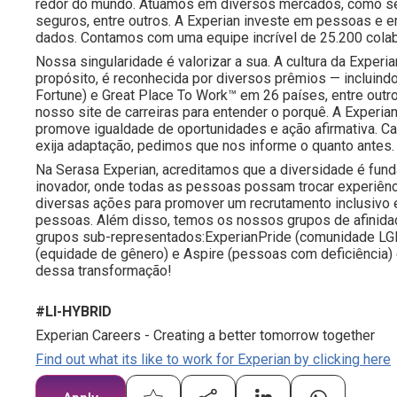
redor do mundo. Atuamos em diversos mercados, como serv
seguros, entre outros. A Experian investe em pessoas e e
dados. Contamos com uma equipe incrível de 25.200 cola
Nossa singularidade é valorizar a sua. A cultura da Experia
propósito, é reconhecida por diversos prêmios — incluind
Fortune) e Great Place To Work™ em 26 países, entre outro
nosso site de carreiras para entender o porquê. A Exper
promove igualdade de oportunidades e ação afirmativa. C
exija adaptação, pedimos que nos informe o quanto antes.
Na Serasa Experian, acreditamos que a diversidade é fun
inovador, onde todas as pessoas possam trocar experiênc
diversas ações para promover um recrutamento inclusivo 
pessoas. Além disso, temos os nossos grupos de afinida
grupos sub-representados:ExperianPride (comunidade LGB
(equidade de gênero) e Aspire (pessoas com deficiência) 
dessa transformação!
#LI-HYBRID
Experian Careers - Creating a better tomorrow together
Find out what its like to work for Experian by clicking here