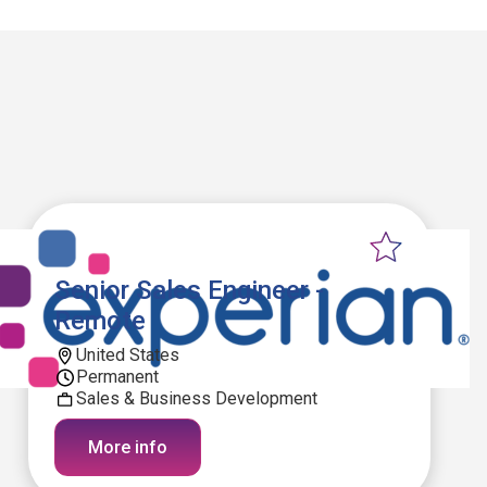
Senior Sales Engineer -
Remote
United States
Permanent
Sales & Business Development
More info