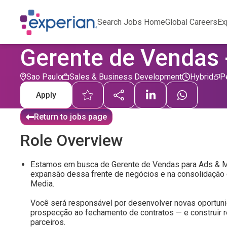
Search Jobs Home
Global Careers
Ex
Gerente de Vendas 
Sao Paulo
Sales & Business Development
Hybrid
P
Apply
Return to jobs page
Role Overview
Estamos em busca de Gerente de Vendas para Ads & Med
expansão dessa frente de negócios e na consolidação 
Media.
Você será responsável por desenvolver novas oportuni
prospecção ao fechamento de contratos — e construir 
parceiros.