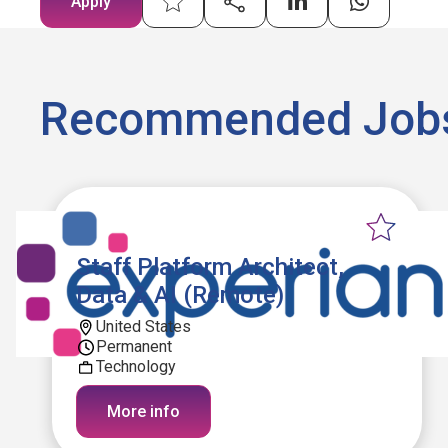
Apply
Recommended Job
Staff Platform Architect,
Data & AI (Remote)
United States
Permanent
Technology
More info