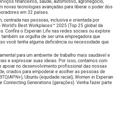
iços financeiros, saúde, automotivo, agronegócio,
m novas tecnologias avançadas para liberar o poder dos
boradores em 32 países.
n, centrada nas pessoas, inclusiva e orientada por
o World’s Best Workplaces™ 2025 (Top 25 global da
s. Confira o Experian Life nas redes sociais ou explore
ian também se orgulha de ser uma empregadora que
aso você tenha alguma deficiência ou necessidade que
damental para um ambiente de trabalho mais saudável e
ias e expressar suas ideias. Por isso, contamos com
e apoiar no desenvolvimento profissional das nossas
de, criados para empoderar e acolher as pessoas de
TQIAPN+), Ubuntu (equidade racial), Women in Experian
e Connecting Generations (gerações). Venha fazer parte