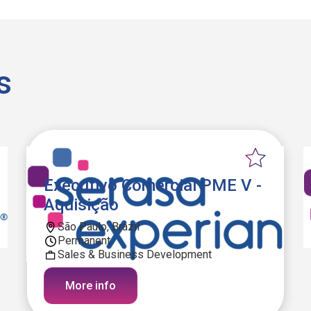
s
Executivo Comercial PME V -
Aquisição
São Paulo, Brazil
Permanent
Sales & Business Development
More info