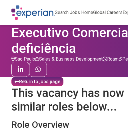
Search Jobs Home
Global Careers
Ex
Executivo Comercia
deficiência
Sao Paulo
Sales & Business Development
Roam
Pe
Return to jobs page
This vacancy has now 
similar roles below...
Role Overview