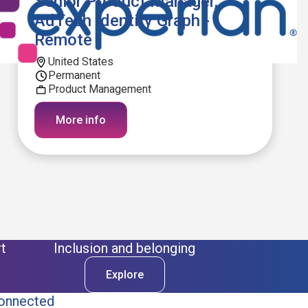
Senior Product Manager,
AdTech Identity Graph -
Remote
United States
Permanent
Product Management
More info
t
Inclusion and belonging
Explore
onnected