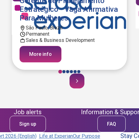
Gerente de Planejamento
Estratégico - Vaga Afirmativa
Para Mulheres
São Paulo, Brazil
Permanent
Sales & Business Development
More info
Job alerts
Information & Suppor
Sign up
FAQ
Stay C
t 2026 (English)
Life at Experian
Our Purpose