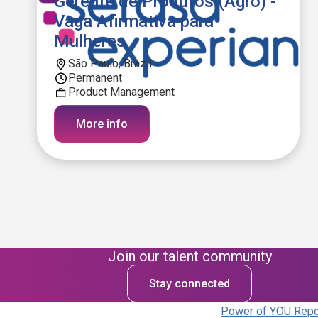
Gerente de Produtos (Agro) -
Vaga Afirmativa para
Mulheres
São Paulo, Brazil
Permanent
Product Management
More info
Join our talent community
Stay connected
Power of YOU Repor