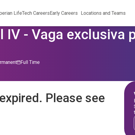
perian Life
Tech Careers
Early Careers
Locations and Teams
l IV - Vaga exclusiva
rmanent
Full Time
expired. Please see