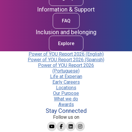
Information & Support
FAQ
Inclusion and belonging
Explore
Power of YOU Report 2026 (English)
Power of YOU Report 2026 (Spanish)
Power of YOU Report 2026
(Portuguese)
Life at Experian
Early Careers
Locations
Our Purpose
What we do
Awards
Stay Connected
Follow us on