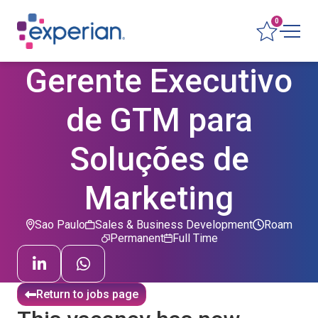
0
Gerente Executivo
de GTM para
Soluções de
Marketing
Sao Paulo
Sales & Business Development
Roam
Permanent
Full Time
Return to jobs page