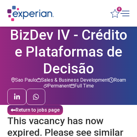
0
BizDev IV - Crédito
e Plataformas de
Decisão
Sao Paulo
Sales & Business Development
Roam
Permanent
Full Time
Return to jobs page
This vacancy has now
expired. Please see similar