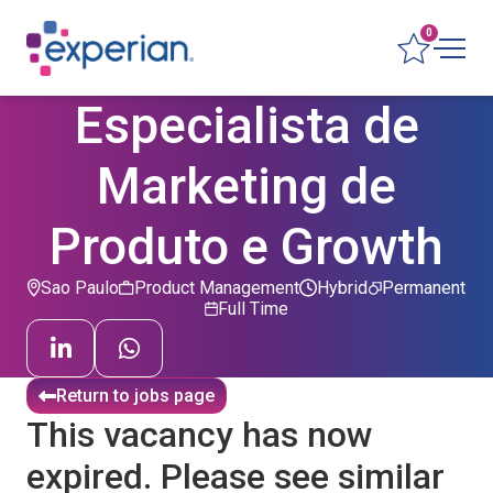
0
Especialista de
Marketing de
Produto e Growth
Sao Paulo
Product Management
Hybrid
Permanent
Full Time
Return to jobs page
This vacancy has now
expired. Please see similar