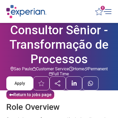
0
Consultor Sênior -
Transformação de
Processos
Sao Paulo
Customer Service
Home
Permanent
Full Time
Apply
Return to jobs page
Role Overview