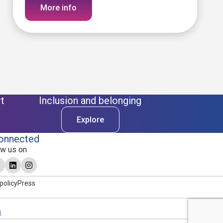
More info
t
Inclusion and belonging
Explore
onnected
ow us on
policy
Press
s