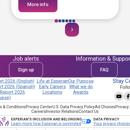
More info
Job alerts
Information & Suppor
Sign up
FAQ
Stay C
t 2026 (English)
Life at Experian
Our Purpose
t 2026 (Spanish)
Early Careers
What we do
Foll
Report 2026
Locations
Awards
uese)
s & Conditions
Privacy Center
U.S. Data Privacy Policy
Ad Choices
Privacy 
Careers
Investor Relations
Contact Us
EXPERIAN'S INCLUSION AND BELONGING
DATA PRIVACY
Learn more how Experian is commited
Your privacy choice