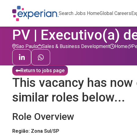
Search Jobs Home
Global Careers
Ex
PV | Executivo(a) d
Sao Paulo
Sales & Business Development
Home
Pe
Return to jobs page
This vacancy has now 
similar roles below...
Role Overview
Região: Zona Sul/SP