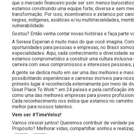
que o mercado financeiro pode ser sim: menos burocrático
estamos construindo uma equipe forte, diversa e sem medo
transformação. Por isso, incentivamos e zelamos por cand
negras, indígenas, asiáticas e/ou multirracialidades, 
vulnerabilidade.
Gostou? Então venha contar novas histórias e faça part
A Serasa Experian é muito mais do que você imagina. Com 
oportunidades para pessoas e empresas, no Brasil somos
especialidades. Aqui, cada conhecimento e diversidade s
estamos comprometidos a construir uma cultura inclusiva
carreira com seus compromissos e interesses pessoais, 
A gente se dedica muito em ser uma das melhores e mais 
possibilitando experiências e carreiras incríveis para 
primeiro lugar é reconhecida externamente por meio de d
Great Place To Work™ em 24 países e pela certificação i
como uma das melhores empresas para jovens profissiona
Cada reconhecimento nos indica que estamos no caminho 
melhor para nossos talentos.
Vem ser #TimeVeloz!
Vamos crescer juntos! Queremos contribuir de verdade pa
Propósito? Melhorar vidas, compartilhar sonhos e realiza