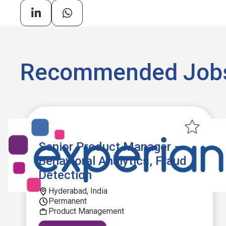
Recommended Job
Senior Product Manager –
Behavioral Analytics, Fraud
Detection
Hyderabad, India
Permanent
Product Management