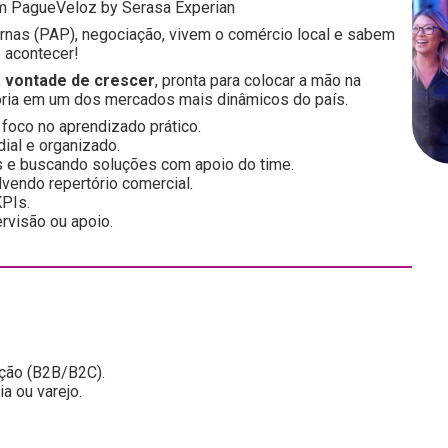
om PagueVeloz by Serasa Experian
nas (PAP), negociação, vivem o comércio local e sabem
o acontecer!
a vontade de crescer
, pronta para colocar a mão na
tória em um dos mercados mais dinâmicos do país.
 foco no aprendizado prático.
ial e organizado.
s e buscando soluções com apoio do time.
vendo repertório comercial.
PIs.
rvisão ou apoio.
cção (B2B/B2C).
a ou varejo.