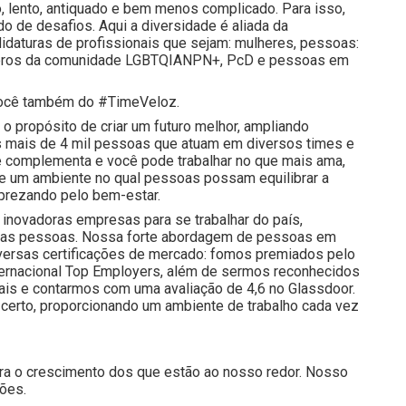
, lento, antiquado e bem menos complicado. Para isso,
 de desafios. Aqui a diversidade é aliada da
idaturas de profissionais que sejam: mulheres, pessoas:
membros da comunidade LGBTQIANPN+, PcD e pessoas em
e você também do #TimeVeloz.
o propósito de criar um futuro melhor, ampliando
 mais de 4 mil pessoas que atuam em diversos times e
e complementa e você pode trabalhar no que mais ama,
 e um ambiente no qual pessoas possam equilibrar a
prezando pelo bem-estar.
inovadoras empresas para se trabalhar do país,
nossas pessoas. Nossa forte abordagem de pessoas em
iversas certificações de mercado: fomos premiados pelo
nternacional Top Employers, além de sermos reconhecidos
is e contarmos com uma avaliação de 4,6 no Glassdoor.
certo, proporcionando um ambiente de trabalho cada vez
ra o crescimento dos que estão ao nosso redor. Nosso
ções.