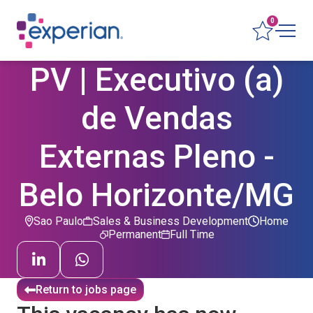
0
PV | Executivo (a)
de Vendas
Externas Pleno -
Belo Horizonte/MG
Sao Paulo
Sales & Business Development
Home
Permanent
Full Time
Return to jobs page