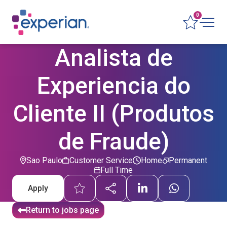
0
Analista de
Experiencia do
Cliente II (Produtos
de Fraude)
Sao Paulo
Customer Service
Home
Permanent
Full Time
Apply
Return to jobs page