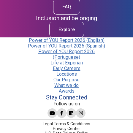
FAQ
Inclusion and belonging
Explore
Power of YOU Report 2026 (English)
Power of YOU Report 2026 (Spanish)
Power of YOU Report 2026
(Portuguese)
Life at Experian
Early Careers
Locations
Our Purpose
What we do
Awards
Stay Connected
Follow us on
Legal Terms & Conditions
Privacy Center