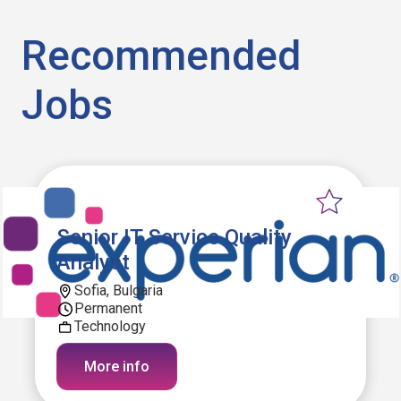
Recommended
Jobs
Senior IT Service Quality
Analyst
Sofia, Bulgaria
Permanent
Technology
More info