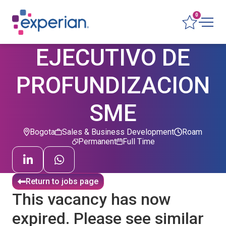
0
EJECUTIVO DE
PROFUNDIZACION
SME
Bogota
Sales & Business Development
Roam
Permanent
Full Time
Return to jobs page
This vacancy has now
expired. Please see similar