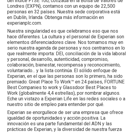
del índice FTSE 100, cotizada en la Bolsa de Valores de
Londres (EXPN), contamos con un equipo de 22,500
personas en 32 países. Nuestra sede corporativa está
en Dublín, Irlanda. Obtenga más información en
experianplc.com.
Nuestra singularidad es que celebramos eso que nos
hace diferentes. La cultura y el personal de Experian son
elementos diferenciadores clave. Nos tomamos muy en
serio nuestra agenda de personas y nos centramos en lo
que realmente importa: DEI, conciliación de la vida laboral
y personal, desarrollo, autenticidad, compromiso,
colaboración, bienestar, recompensa y reconocimiento,
voluntariado... y la lista continúa. El sólido enfoque de
Experian, en el que las personas son lo primero, ha sido
premiado: Great Place To Work™ en 24 países, FORTUNE
Best Companies to work y Glassdoor Best Places to
Work (globalmente 4,4 estrellas), por nombrar algunos.
Eche un vistazo a Experian Life en las redes sociales o a
nuestro sitio de empleo para entender por qué.
Experian se enorgullece de ser una empresa que ofrece
igualdad de oportunidades y acción positiva. La
innovación es una parte fundamental del ADN y las
prácticas de Experian, y la diversidad de nuestra fuerza