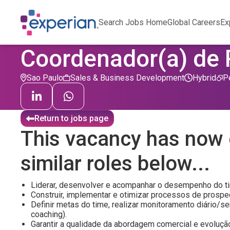
Search Jobs Home
Global Careers
Ex
Coordenador(a) de
Sao Paulo
Sales & Business Development
Hybrid
P
Return to jobs page
This vacancy has now 
similar roles below...
Liderar, desenvolver e acompanhar o desempenho do t
Construir, implementar e otimizar processos de prospecçã
Definir metas do time, realizar monitoramento diário/se
coaching).
Garantir a qualidade da abordagem comercial e evoluçã