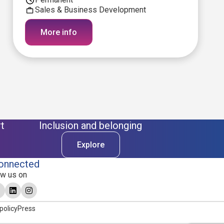
Sales & Business Development
More info
t
Inclusion and belonging
Explore
onnected
ow us on
policy
Press