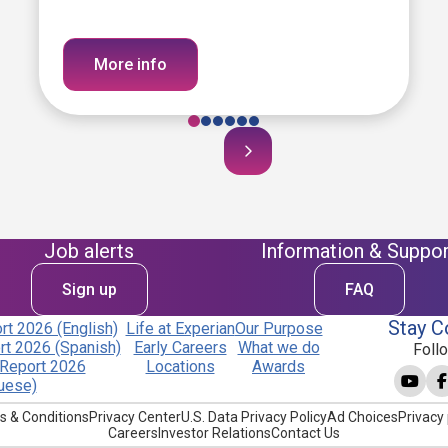
More info
Job alerts
Information & Suppor
Sign up
FAQ
Stay C
t 2026 (English)
Life at Experian
Our Purpose
t 2026 (Spanish)
Early Careers
What we do
Foll
Report 2026
Locations
Awards
uese)
s & Conditions
Privacy Center
U.S. Data Privacy Policy
Ad Choices
Privacy 
Careers
Investor Relations
Contact Us