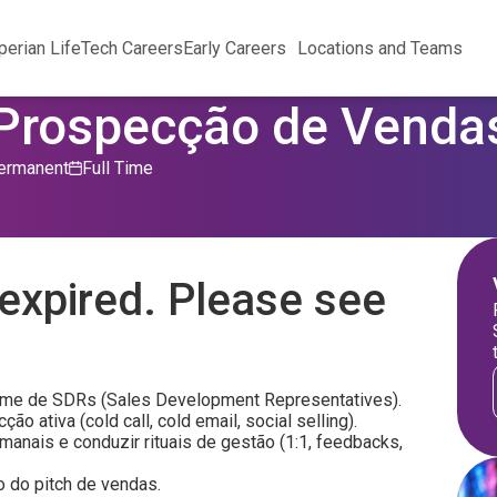
perian Life
Tech Careers
Early Careers
Locations and Teams
 Prospecção de Venda
ermanent
Full Time
expired. Please see
ime de SDRs (Sales Development Representatives).
o ativa (cold call, cold email, social selling).
manais e conduzir rituais de gestão (1:1, feedbacks,
o do pitch de vendas.