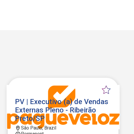
PV | Executivo (a) de Vendas
Externas Pleno - Ribeirão
Preto/SP
São Paulo, Brazil
Permanent