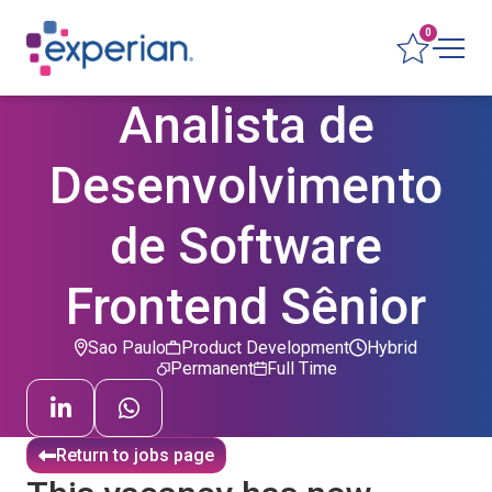
0
Analista de
Desenvolvimento
de Software
Frontend Sênior
Sao Paulo
Product Development
Hybrid
Permanent
Full Time
Return to jobs page