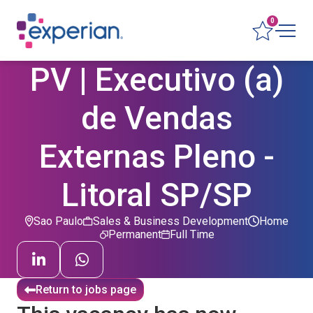
0
PV | Executivo (a)
de Vendas
Externas Pleno -
Litoral SP/SP
Sao Paulo
Sales & Business Development
Home
Permanent
Full Time
Return to jobs page