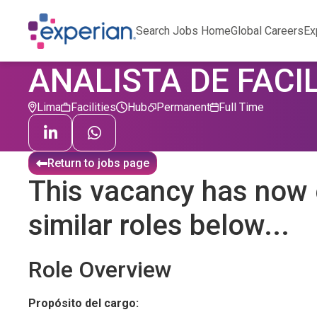
Search Jobs Home
Global Careers
Ex
ANALISTA DE FACIL
Lima
Facilities
Hub
Permanent
Full Time
Return to jobs page
This vacancy has now 
similar roles below...
Role Overview
Propósito del cargo: