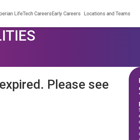
perian Life
Tech Careers
Early Careers
Locations and Teams
ITIES
expired. Please see