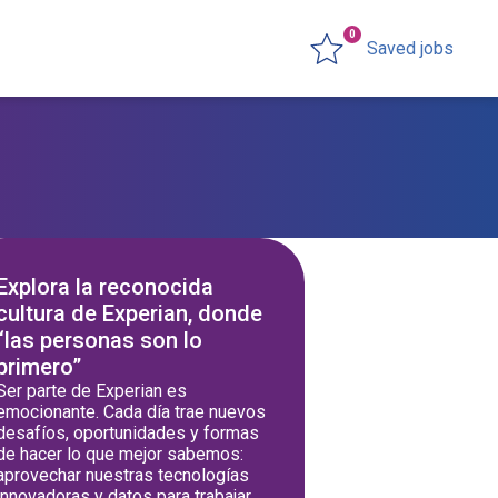
0
Saved jobs
Explora la reconocida
cultura de Experian, donde
“las personas son lo
primero”
Ser parte de Experian es
emocionante. Cada día trae nuevos
desafíos, oportunidades y formas
de hacer lo que mejor sabemos:
aprovechar nuestras tecnologías
innovadoras y datos para trabajar