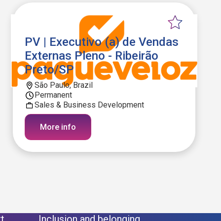
PV | Executivo (a) de Vendas
Externas Pleno - Ribeirão
Preto/SP
São Paulo, Brazil
Permanent
Sales & Business Development
More info
t
Inclusion and belonging