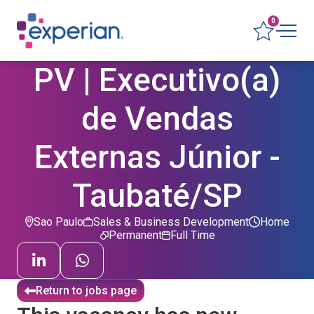
0
PV | Executivo(a)
de Vendas
Externas Júnior -
Taubaté/SP
Sao Paulo
Sales & Business Development
Home
Permanent
Full Time
Return to jobs page