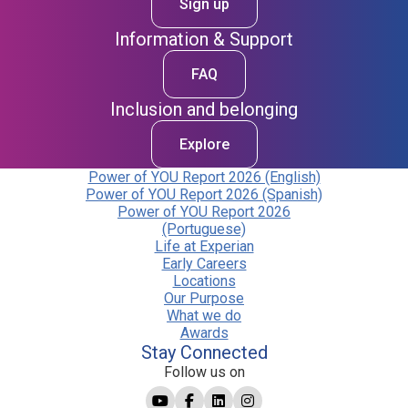
Sign up
Information & Support
FAQ
Inclusion and belonging
Explore
Power of YOU Report 2026 (English)
Power of YOU Report 2026 (Spanish)
Power of YOU Report 2026
(Portuguese)
Life at Experian
Early Careers
Locations
Our Purpose
What we do
Awards
Stay Connected
Follow us on