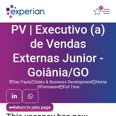
0
PV | Executivo (a)
de Vendas
Externas Junior -
Goiânia/GO
Sao Paulo
Sales & Business Development
Home
Permanent
Full Time
Return to jobs page