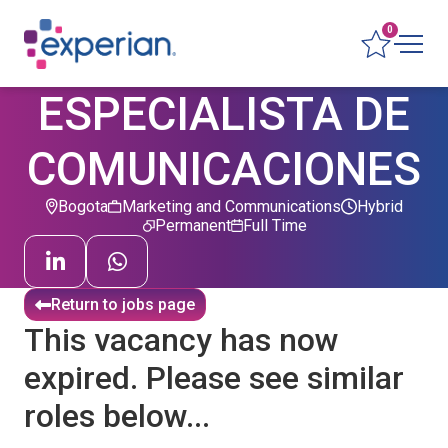
0
ESPECIALISTA DE
COMUNICACIONES
Bogota
Marketing and Communications
Hybrid
Permanent
Full Time
Return to jobs page
This vacancy has now
expired. Please see similar
roles below...