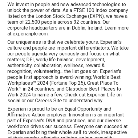
We invest in people and new advanced technologies to
unlock the power of data. As a FTSE 100 Index company
listed on the London Stock Exchange (EXPN), we have a
team of 22,500 people across 32 countries. Our
corporate headquarters are in Dublin, Ireland. Learn more
at experianplc.com.
Our uniqueness is that we celebrate yours. Experian's
culture and people are important differentiators. We take
our people agenda very seriously and focus on what
matters; DEI, work/life balance, development,
authenticity, collaboration, wellness, reward &
recognition, volunteering... the list goes on. Experian's
people first approach is award-winning; World's Best
Workplaces™ 2024 (Fortune Top 25), Great Place To
Work™ in 24 countries, and Glassdoor Best Places to
Work 2024 to name a few. Check out Experian Life on
social or our Careers Site to understand why.
Experian is proud to be an Equal Opportunity and
Affirmative Action employer. Innovation is an important
part of Experian's DNA and practices, and our diverse
workforce drives our success. Everyone can succeed at
Experian and bring their whole self to work, irrespective