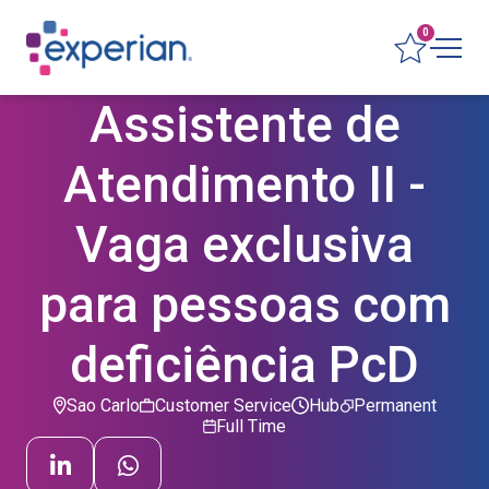
0
Assistente de
Atendimento II -
Vaga exclusiva
para pessoas com
deficiência PcD
Sao Carlo
Customer Service
Hub
Permanent
Full Time