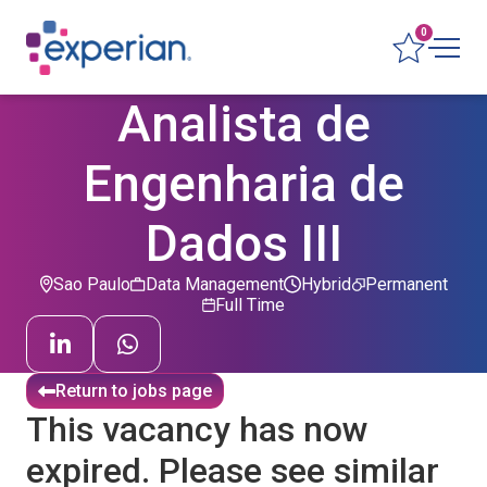
0
Analista de
Engenharia de
Dados III
Sao Paulo
Data Management
Hybrid
Permanent
Full Time
Return to jobs page
This vacancy has now
expired. Please see similar