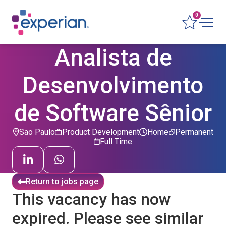
0
Analista de
Desenvolvimento
de Software Sênior
Sao Paulo
Product Development
Home
Permanent
Full Time
Return to jobs page
This vacancy has now
expired. Please see similar