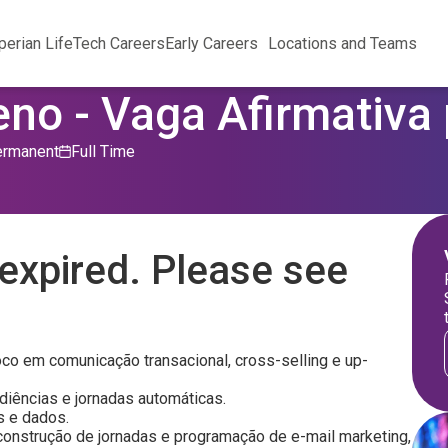
perian Life
Tech Careers
Early Careers
Locations and Teams
eno - Vaga Afirmativa
rmanent
Full Time
expired. Please see
o em comunicação transacional, cross-selling e up-
iências e jornadas automáticas.
s e dados.
construção de jornadas e programação de e-mail marketing,