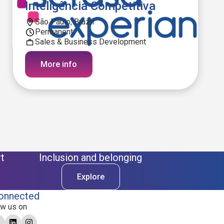
Inteligência Competitiva
São Paulo, Brazil
Permanent
Sales & Business Development
More info
t
Inclusion and belonging
Explore
onnected
ow us on