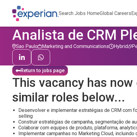
Search Jobs Home
Global Careers
Ex
Analista de CRM Pl
Sao Paulo
Marketing and Communications
Hybrid
Pe
Return to jobs page
This vacancy has now 
similar roles below...
Desenvolver e implementar estratégias de CRM com foc
selling
Construir estratégias de campanha, segmentação de aud
Colaborar com equipes de produto, plataforma, analytic
Implementar campanhas no Marketing Cloud, incluindo 