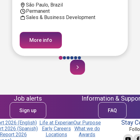
São Paulo, Brazil
Permanent
Sales & Business Development
More info
Job alerts
Information & Suppor
Sign up
FAQ
Stay C
t 2026 (English)
Life at Experian
Our Purpose
t 2026 (Spanish)
Early Careers
What we do
Foll
Report 2026
Locations
Awards