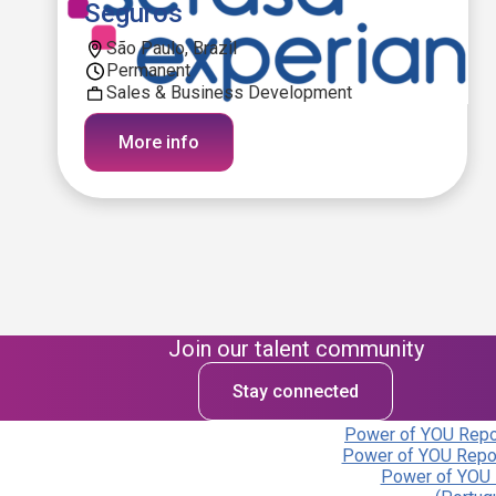
Seguros
São Paulo, Brazil
Permanent
Sales & Business Development
More info
Join our talent community
Stay connected
Power of YOU Repor
Power of YOU Repor
Power of YOU 