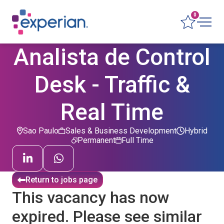
0
Analista de Control
Desk - Traffic &
Real Time
Sao Paulo
Sales & Business Development
Hybrid
Permanent
Full Time
Return to jobs page
This vacancy has now
expired. Please see similar