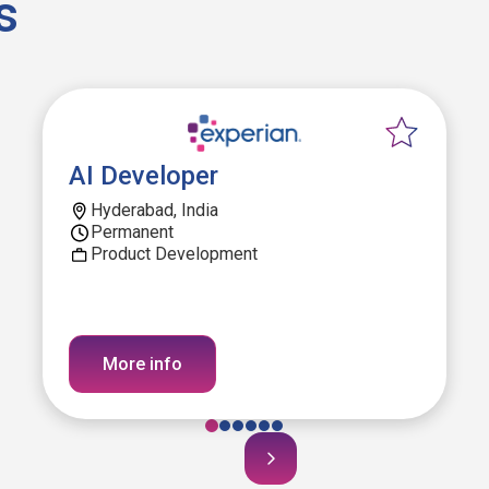
s
AI Developer
Hyderabad, India
Permanent
Product Development
More info