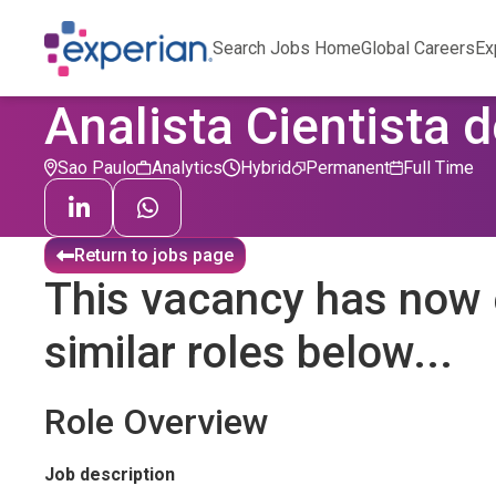
Search Jobs Home
Global Careers
Ex
Analista Cientista d
Sao Paulo
Analytics
Hybrid
Permanent
Full Time
Return to jobs page
This vacancy has now 
similar roles below...
Role Overview
Job description