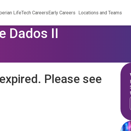
perian Life
Tech Careers
Early Careers
Locations and Teams
e Dados II
expired. Please see