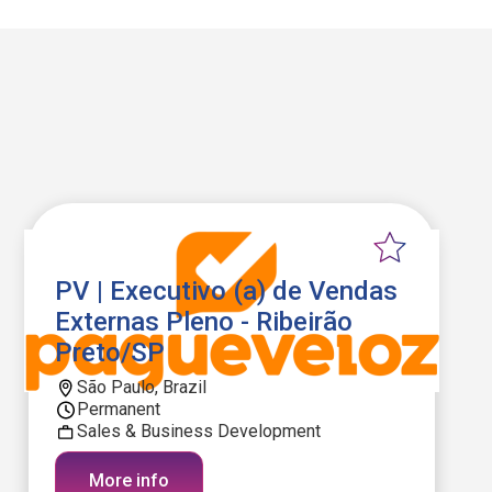
PV | Executivo (a) de Vendas
Externas Pleno - Ribeirão
Preto/SP
São Paulo, Brazil
Permanent
Sales & Business Development
More info