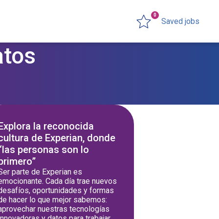
0
Saved jobs
atos
Explora la reconocida
cultura de Experian, donde
“las personas son lo
primero”
Ser parte de Experian es
emocionante. Cada día trae nuevos
desafíos, oportunidades y formas
de hacer lo que mejor sabemos:
aprovechar nuestras tecnologías
innovadoras y datos para trabajar