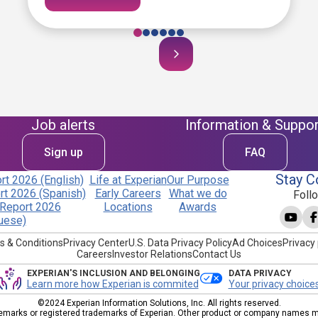
Job alerts
Information & Suppor
Sign up
FAQ
Stay C
t 2026 (English)
Life at Experian
Our Purpose
t 2026 (Spanish)
Early Careers
What we do
Foll
Report 2026
Locations
Awards
uese)
s & Conditions
Privacy Center
U.S. Data Privacy Policy
Ad Choices
Privacy 
Careers
Investor Relations
Contact Us
EXPERIAN'S INCLUSION AND BELONGING
DATA PRIVACY
Learn more how Experian is commited
Your privacy choice
©2024 Experian Information Solutions, Inc. All rights reserved.
emarks or registered trademarks of Experian. Other product or company names men