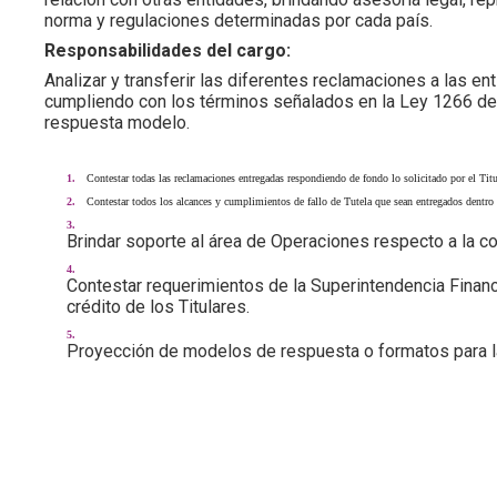
norma y regulaciones determinadas por cada país.
Responsabilidades del cargo:
Analizar y transferir las diferentes reclamaciones a las e
cumpliendo con los términos señalados en la Ley 1266 d
respuesta modelo.
Contestar todas las reclamaciones entregadas respondiendo de fondo lo solicitado por el Tit
Contestar todos los alcances y cumplimientos de fallo de Tutela que sean entregados dentro 
Brindar soporte al área de Operaciones respecto a la c
Contestar requerimientos de la Superintendencia Financi
crédito de los Titulares.
Proyección de modelos de respuesta o formatos para 