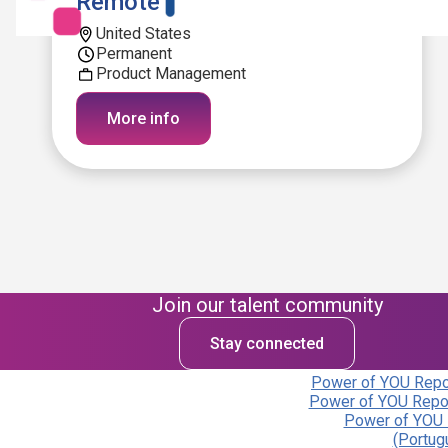
Remote
United States
Permanent
Product Management
More info
Join our talent community
Stay connected
Power of YOU Repor
Power of YOU Repor
Power of YOU 
(Portug