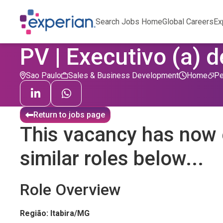
Search Jobs Home
Global Careers
Ex
PV | Executivo (a) 
Sao Paulo
Sales & Business Development
Home
Pe
Return to jobs page
This vacancy has now 
similar roles below...
Role Overview
Região: Itabira/MG