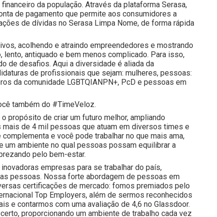
inanceiro da população. Através da plataforma Serasa,
a conta de pagamento que permite aos consumidores a
iações de dívidas no Serasa Limpa Nome, de forma rápida
tivos, acolhendo e atraindo empreendedores e mostrando
, lento, antiquado e bem menos complicado. Para isso,
 de desafios. Aqui a diversidade é aliada da
idaturas de profissionais que sejam: mulheres, pessoas:
membros da comunidade LGBTQIANPN+, PcD e pessoas em
e você também do #TimeVeloz.
o propósito de criar um futuro melhor, ampliando
 mais de 4 mil pessoas que atuam em diversos times e
e complementa e você pode trabalhar no que mais ama,
 e um ambiente no qual pessoas possam equilibrar a
prezando pelo bem-estar.
inovadoras empresas para se trabalhar do país,
nossas pessoas. Nossa forte abordagem de pessoas em
iversas certificações de mercado: fomos premiados pelo
nternacional Top Employers, além de sermos reconhecidos
is e contarmos com uma avaliação de 4,6 no Glassdoor.
certo, proporcionando um ambiente de trabalho cada vez