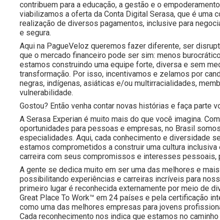
contribuem para a educação, a gestão e o empoderamento f
viabilizamos a oferta da Conta Digital Serasa, que é um
realização de diversos pagamentos, inclusive para negoc
e segura.
Aqui na PagueVeloz queremos fazer diferente, ser disrup
que o mercado financeiro pode ser sim: menos burocrático
estamos construindo uma equipe forte, diversa e sem medo
transformação. Por isso, incentivamos e zelamos por cand
negras, indígenas, asiáticas e/ou multirracialidades, 
vulnerabilidade.
Gostou? Então venha contar novas histórias e faça part
A Serasa Experian é muito mais do que você imagina. Com 
oportunidades para pessoas e empresas, no Brasil somos
especialidades. Aqui, cada conhecimento e diversidade s
estamos comprometidos a construir uma cultura inclusiva
carreira com seus compromissos e interesses pessoais, 
A gente se dedica muito em ser uma das melhores e mais 
possibilitando experiências e carreiras incríveis para 
primeiro lugar é reconhecida externamente por meio de d
Great Place To Work™ em 24 países e pela certificação i
como uma das melhores empresas para jovens profissiona
Cada reconhecimento nos indica que estamos no caminho 