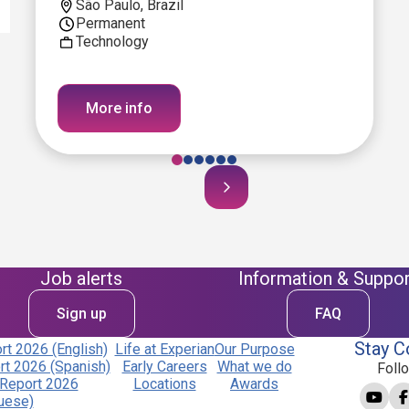
São Paulo, Brazil
Permanent
Technology
More info
Job alerts
Information & Suppor
Sign up
FAQ
Stay C
t 2026 (English)
Life at Experian
Our Purpose
t 2026 (Spanish)
Early Careers
What we do
Foll
Report 2026
Locations
Awards
uese)