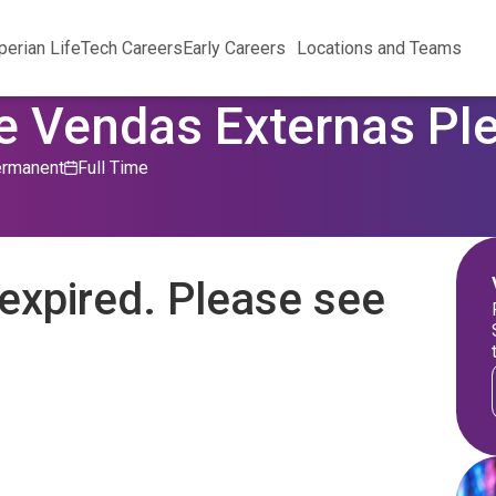
perian Life
Tech Careers
Early Careers
Locations and Teams
de Vendas Externas Pl
rmanent
Full Time
expired. Please see