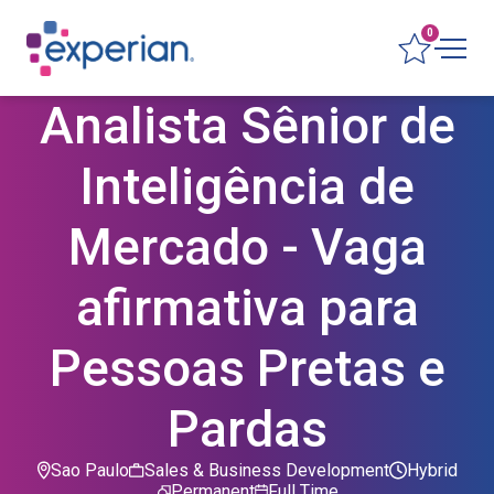
0
Analista Sênior de
Inteligência de
Mercado - Vaga
afirmativa para
Pessoas Pretas e
Pardas
Sao Paulo
Sales & Business Development
Hybrid
Permanent
Full Time