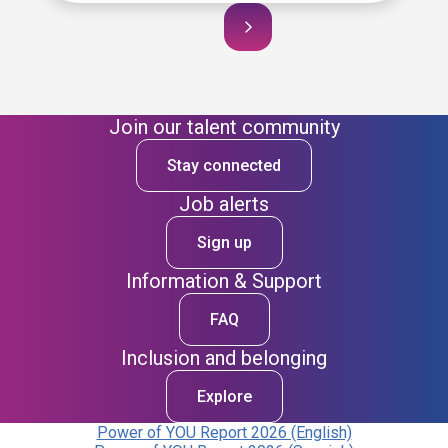
Join our talent community
Stay connected
Job alerts
Sign up
Information & Support
FAQ
Inclusion and belonging
Explore
Power of YOU Report 2026 (English)