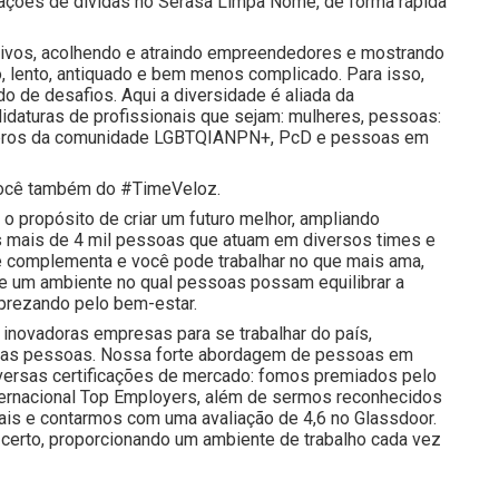
iações de dívidas no Serasa Limpa Nome, de forma rápida
tivos, acolhendo e atraindo empreendedores e mostrando
, lento, antiquado e bem menos complicado. Para isso,
 de desafios. Aqui a diversidade é aliada da
idaturas de profissionais que sejam: mulheres, pessoas:
membros da comunidade LGBTQIANPN+, PcD e pessoas em
e você também do #TimeVeloz.
o propósito de criar um futuro melhor, ampliando
 mais de 4 mil pessoas que atuam em diversos times e
e complementa e você pode trabalhar no que mais ama,
 e um ambiente no qual pessoas possam equilibrar a
prezando pelo bem-estar.
inovadoras empresas para se trabalhar do país,
nossas pessoas. Nossa forte abordagem de pessoas em
iversas certificações de mercado: fomos premiados pelo
nternacional Top Employers, além de sermos reconhecidos
is e contarmos com uma avaliação de 4,6 no Glassdoor.
certo, proporcionando um ambiente de trabalho cada vez