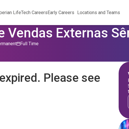
perian Life
Tech Careers
Early Careers
Locations and Teams
de Vendas Externas Sê
rmanent
Full Time
expired. Please see