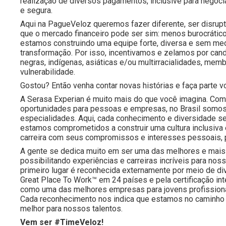
realização de diversos pagamentos, inclusive para negoc
e segura.
Aqui na PagueVeloz queremos fazer diferente, ser disrup
que o mercado financeiro pode ser sim: menos burocrático
estamos construindo uma equipe forte, diversa e sem medo
transformação. Por isso, incentivamos e zelamos por cand
negras, indígenas, asiáticas e/ou multirracialidades, 
vulnerabilidade.
Gostou? Então venha contar novas histórias e faça part
A Serasa Experian é muito mais do que você imagina. Com 
oportunidades para pessoas e empresas, no Brasil somos
especialidades. Aqui, cada conhecimento e diversidade s
estamos comprometidos a construir uma cultura inclusiva
carreira com seus compromissos e interesses pessoais, 
A gente se dedica muito em ser uma das melhores e mais 
possibilitando experiências e carreiras incríveis para 
primeiro lugar é reconhecida externamente por meio de d
Great Place To Work™ em 24 países e pela certificação i
como uma das melhores empresas para jovens profissiona
Cada reconhecimento nos indica que estamos no caminho 
melhor para nossos talentos.
Vem ser #TimeVeloz!