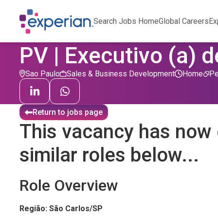
Search Jobs Home
Global Careers
Ex
PV | Executivo (a) 
Sao Paulo
Sales & Business Development
Home
Pe
Return to jobs page
This vacancy has now 
similar roles below...
Role Overview
Região: São Carlos/SP