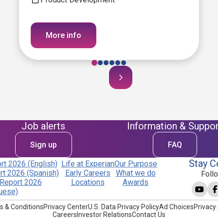
More info
Job alerts
Information & Suppor
Sign up
FAQ
Stay C
t 2026 (English)
Life at Experian
Our Purpose
t 2026 (Spanish)
Early Careers
What we do
Foll
Report 2026
Locations
Awards
uese)
s & Conditions
Privacy Center
U.S. Data Privacy Policy
Ad Choices
Privacy 
Careers
Investor Relations
Contact Us