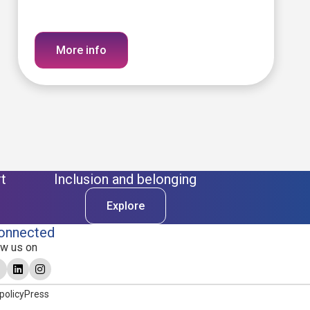
More info
t
Inclusion and belonging
Explore
onnected
ow us on
policy
Press