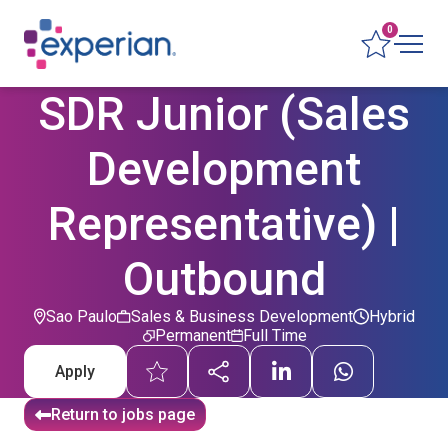
0
SDR Junior (Sales
Development
Representative) |
Outbound
Sao Paulo
Sales & Business Development
Hybrid
Permanent
Full Time
Apply
Return to jobs page