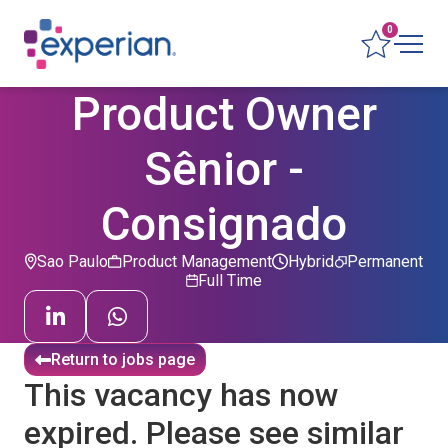
0
Product Owner
Sênior -
Consignado
Sao Paulo
Product Management
Hybrid
Permanent
Full Time
Return to jobs page
This vacancy has now
expired. Please see similar