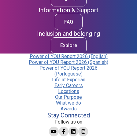
Information & Support
FAQ
Inclusion and belonging
Explore
Power of YOU Report 2026 (English)
Power of YOU Report 2026 (Spanish)
Power of YOU Report 2026
(Portuguese)
Life at Experian
Early Careers
Locations
Our Purpose
What we do
Awards
Stay Connected
Follow us on