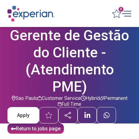
0
Gerente de Gestão
do Cliente -
(Atendimento
PME)
Sao Paulo
Customer Service
Hybrid
Permanent
Full Time
Apply
Return to jobs page