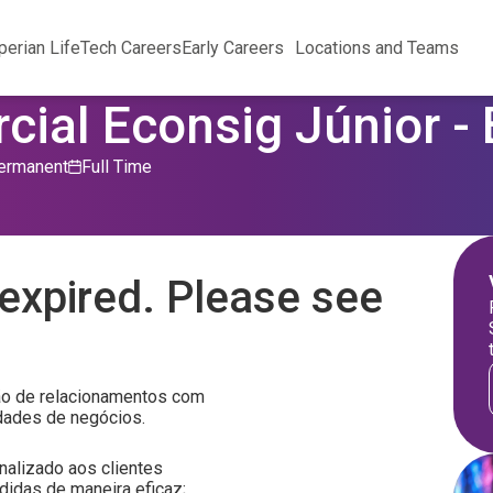
perian Life
Tech Careers
Early Careers
Locations and Teams
cial Econsig Júnior -
ermanent
Full Time
expired. Please see
ão de relacionamentos com
idades de negócios.
nalizado aos clientes
didas de maneira eficaz;