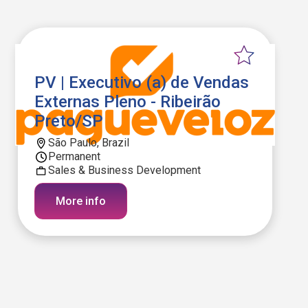
PV | Executivo (a) de Vendas
Externas Pleno - Ribeirão
Preto/SP
São Paulo, Brazil
Permanent
Sales & Business Development
More info