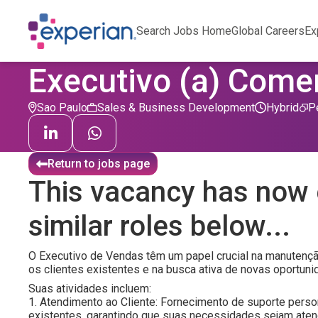
Search Jobs Home
Global Careers
Ex
Executivo (a) Comer
Sao Paulo
Sales & Business Development
Hybrid
P
Return to jobs page
This vacancy has now 
similar roles below...
O Executivo de Vendas têm um papel crucial na manutenç
os clientes existentes e na busca ativa de novas oportun
Suas atividades incluem:
1. Atendimento ao Cliente: Fornecimento de suporte perso
existentes, garantindo que suas necessidades sejam aten