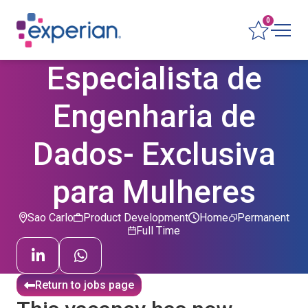
0
Especialista de
Engenharia de
Dados- Exclusiva
para Mulheres
Sao Carlo
Product Development
Home
Permanent
Full Time
Return to jobs page