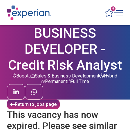
0
BUSINESS
DEVELOPER -
Credit Risk Analyst
Bogota
Sales & Business Development
Hybrid
Permanent
Full Time
Return to jobs page
This vacancy has now
expired. Please see similar