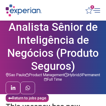
0
Analista Sênior de
Inteligência de
Negócios (Produto
Seguros)
Sao Paulo
Product Management
Hybrid
Permanent
Full Time
Return to jobs page