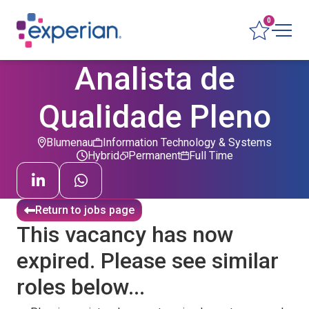
0
Analista de
Qualidade Pleno
Blumenau
Information Technology & Systems
Hybrid
Permanent
Full Time
Return to jobs page
This vacancy has now
expired. Please see similar
roles below...