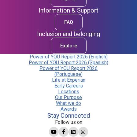
Information & Support
FAQ
Inclusion and belonging
Explore
Power of YOU Report 2026 (English)
Power of YOU Report 2026 (Spanish)
Power of YOU Report 2026
(Portuguese)
Life at Experian
Early Careers
Locations
Our Purpose
What we do
Awards
Stay Connected
Follow us on