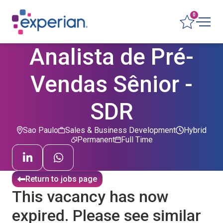
0
Analista de Pré-
Vendas Sênior -
SDR
Sao Paulo
Sales & Business Development
Hybrid
Permanent
Full Time
Return to jobs page
This vacancy has now
expired. Please see similar