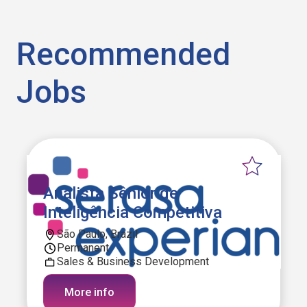
Recommended
Jobs
Analista Sênior de
Inteligência Competitiva
São Paulo, Brazil
Permanent
Sales & Business Development
More info