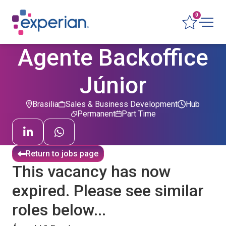
0
Agente Backoffice
Júnior
Brasilia
Sales & Business Development
Hub
Permanent
Part Time
Return to jobs page
This vacancy has now
expired. Please see similar
roles below...