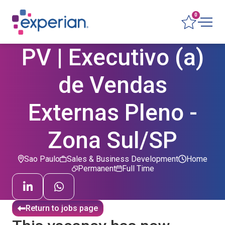
0
PV | Executivo (a)
de Vendas
Externas Pleno -
Zona Sul/SP
Sao Paulo
Sales & Business Development
Home
Permanent
Full Time
Return to jobs page