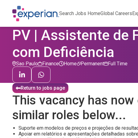
Search Jobs Home
Global Careers
Ex
PV | Assistente de 
com Deficiência
Sao Paulo
Finance
Home
Permanent
Full Time
Return to jobs page
This vacancy has now 
similar roles below...
Suporte em modelos de preços e projeções de resultad
Apoiar em relatórios e apresentações detalhadas sobr