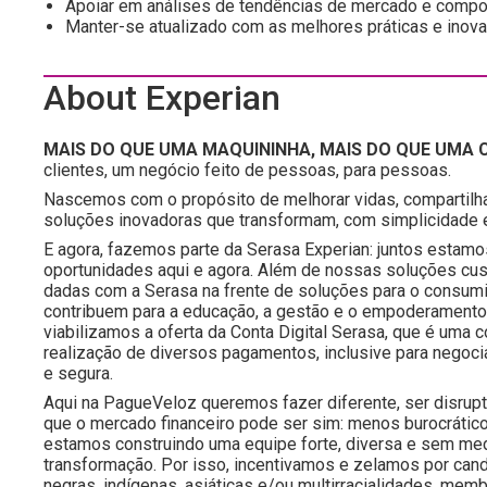
Apoiar em análises de tendências de mercado e compor
Manter-se atualizado com as melhores práticas e inov
About Experian
MAIS DO QUE UMA MAQUININHA, MAIS DO QUE UMA C
clientes, um negócio feito de pessoas, para pessoas.
Nascemos com o propósito de melhorar vidas, compartilh
soluções inovadoras que transformam, com simplicidade e 
E agora, fazemos parte da Serasa Experian: juntos estamo
oportunidades aqui e agora. Além de nossas soluções c
dadas com a Serasa na frente de soluções para o consumido
contribuem para a educação, a gestão e o empoderamento f
viabilizamos a oferta da Conta Digital Serasa, que é um
realização de diversos pagamentos, inclusive para negoc
e segura.
Aqui na PagueVeloz queremos fazer diferente, ser disrup
que o mercado financeiro pode ser sim: menos burocrático
estamos construindo uma equipe forte, diversa e sem medo
transformação. Por isso, incentivamos e zelamos por cand
negras, indígenas, asiáticas e/ou multirracialidades, 