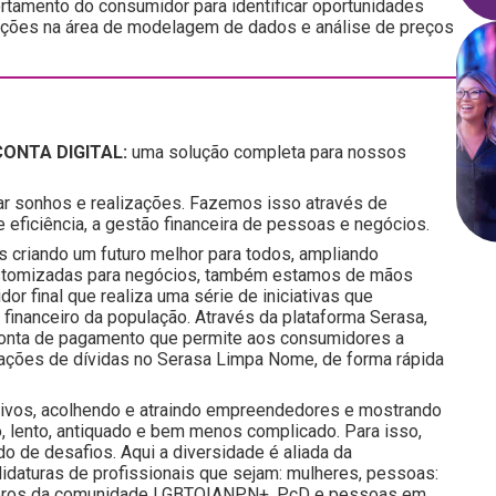
tamento do consumidor para identificar oportunidades
ações na área de modelagem de dados e análise de preços
ONTA DIGITAL:
uma solução completa para nossos
ar sonhos e realizações. Fazemos isso através de
eficiência, a gestão financeira de pessoas e negócios.
s criando um futuro melhor para todos, ampliando
ustomizadas para negócios, também estamos de mãos
r final que realiza uma série de iniciativas que
inanceiro da população. Através da plataforma Serasa,
a conta de pagamento que permite aos consumidores a
iações de dívidas no Serasa Limpa Nome, de forma rápida
tivos, acolhendo e atraindo empreendedores e mostrando
, lento, antiquado e bem menos complicado. Para isso,
 de desafios. Aqui a diversidade é aliada da
idaturas de profissionais que sejam: mulheres, pessoas:
membros da comunidade LGBTQIANPN+, PcD e pessoas em