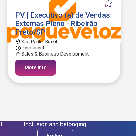
PV | Executivo (a) de Vendas
Externas Pleno - Ribeirão
Preto/SP
São Paulo, Brazil
Permanent
Sales & Business Development
More info
t
Inclusion and belonging
Explore