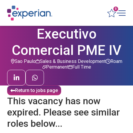
0
Executivo
Comercial PME IV
Sao Paulo
Sales & Business Development
Roam
Permanent
Full Time
Return to jobs page
This vacancy has now
expired. Please see similar
roles below...