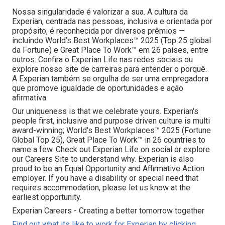
Nossa singularidade é valorizar a sua. A cultura da
Experian, centrada nas pessoas, inclusiva e orientada por
propósito, é reconhecida por diversos prêmios —
incluindo World’s Best Workplaces™ 2025 (Top 25 global
da Fortune) e Great Place To Work™ em 26 países, entre
outros. Confira o Experian Life nas redes sociais ou
explore nosso site de carreiras para entender o porquê.
A Experian também se orgulha de ser uma empregadora
que promove igualdade de oportunidades e ação
afirmativa.
Our uniqueness is that we celebrate yours. Experian's
people first, inclusive and purpose driven culture is multi
award-winning; World's Best Workplaces™ 2025 (Fortune
Global Top 25), Great Place To Work™ in 26 countries to
name a few. Check out Experian Life on social or explore
our Careers Site to understand why. Experian is also
proud to be an Equal Opportunity and Affirmative Action
employer. If you have a disability or special need that
requires accommodation, please let us know at the
earliest opportunity.
Experian Careers - Creating a better tomorrow together
Find out what its like to work for Experian by clicking