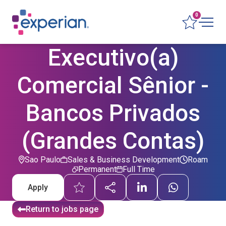
0
Executivo(a)
Comercial Sênior -
Bancos Privados
(Grandes Contas)
Sao Paulo
Sales & Business Development
Roam
Permanent
Full Time
Apply
Return to jobs page