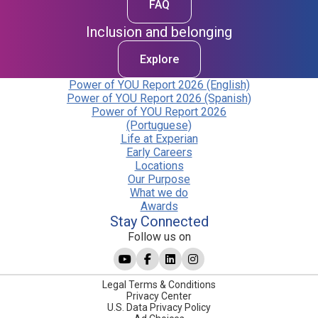
FAQ
Inclusion and belonging
Explore
Power of YOU Report 2026 (English)
Power of YOU Report 2026 (Spanish)
Power of YOU Report 2026
(Portuguese)
Life at Experian
Early Careers
Locations
Our Purpose
What we do
Awards
Stay Connected
Follow us on
Legal Terms & Conditions
Privacy Center
U.S. Data Privacy Policy