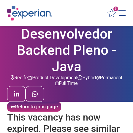
0
Desenvolvedor
Backend Pleno -
Java
Recife
Product Development
Hybrid
Permanent
Full Time
Return to jobs page
This vacancy has now
expired. Please see similar