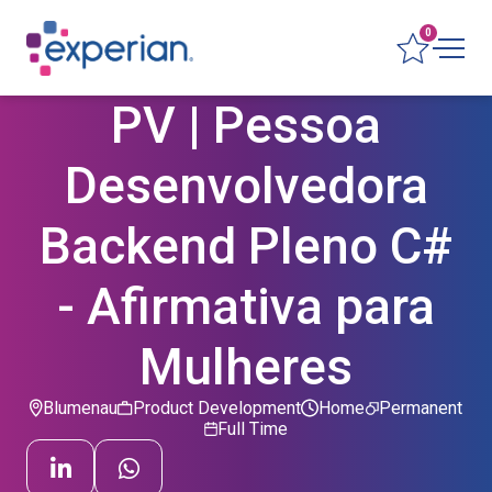
0
PV | Pessoa
Desenvolvedora
Backend Pleno C#
- Afirmativa para
Mulheres
Blumenau
Product Development
Home
Permanent
Full Time