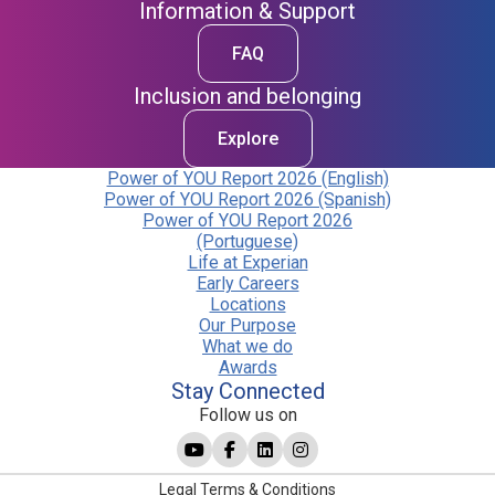
Information & Support
FAQ
Inclusion and belonging
Explore
Power of YOU Report 2026 (English)
Power of YOU Report 2026 (Spanish)
Power of YOU Report 2026
(Portuguese)
Life at Experian
Early Careers
Locations
Our Purpose
What we do
Awards
Stay Connected
Follow us on
Legal Terms & Conditions