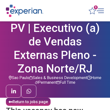
0
PV | Executivo (a)
de Vendas
Externas Pleno -
Zona Norte/RJ
Sao Paulo
Sales & Business Development
Home
Permanent
Full Time
Return to jobs page