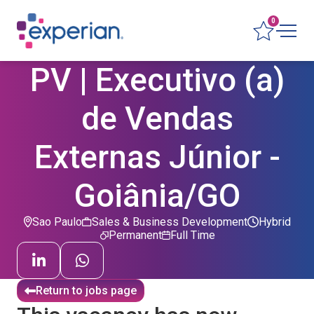
0
PV | Executivo (a)
de Vendas
Externas Júnior -
Goiânia/GO
Sao Paulo
Sales & Business Development
Hybrid
Permanent
Full Time
Return to jobs page