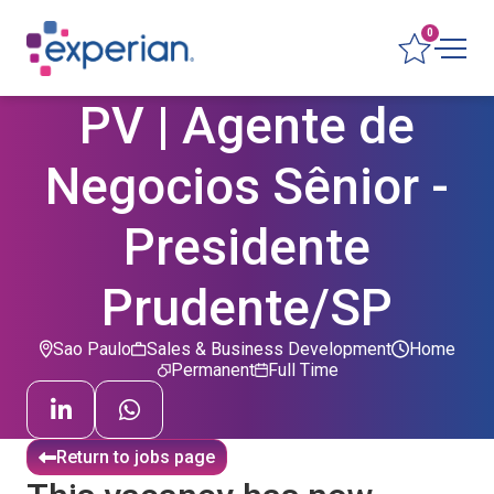
0
PV | Agente de
Negocios Sênior -
Presidente
Prudente/SP
Sao Paulo
Sales & Business Development
Home
Permanent
Full Time
Return to jobs page