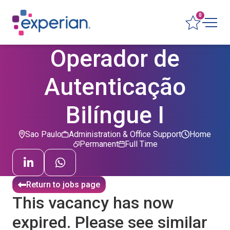
0
Operador de
Autenticação
Bilíngue I
Sao Paulo
Administration & Office Support
Home
Permanent
Full Time
Return to jobs page
This vacancy has now
expired. Please see similar