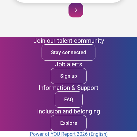
Join our talent community
Stay connected
Job alerts
Sign up
Information & Support
FAQ
Inclusion and belonging
Explore
Power of YOU Report 2026 (English)