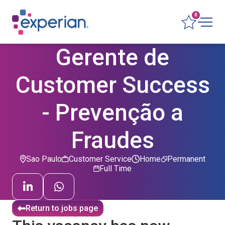
0
Gerente de
Customer Success
- Prevenção a
Fraudes
Sao Paulo
Customer Service
Home
Permanent
Full Time
Return to jobs page