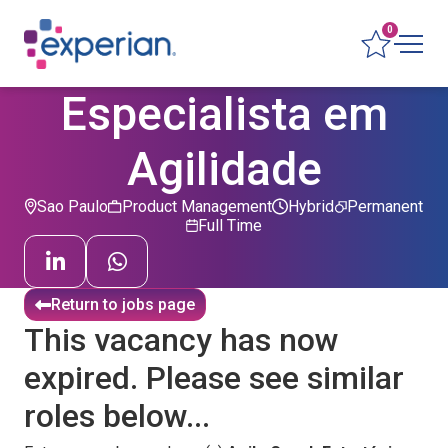
0
Especialista em
Agilidade
Sao Paulo
Product Management
Hybrid
Permanent
Full Time
Return to jobs page
This vacancy has now
expired. Please see similar
roles below...