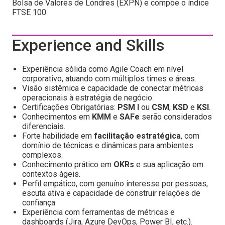
Bolsa de Valores de Londres (EXPN) e compõe o índice
FTSE 100.
Experience and Skills
Experiência sólida como Agile Coach em nível
corporativo, atuando com múltiplos times e áreas.
Visão sistêmica e capacidade de conectar métricas
operacionais à estratégia de negócio.
Certificações Obrigatórias:
PSM I
ou
CSM
;
KSD
e
KSI
.
Conhecimentos em
KMM
e
SAFe
serão considerados
diferenciais.
Forte habilidade em
facilitação estratégica
, com
domínio de técnicas e dinâmicas para ambientes
complexos.
Conhecimento prático em
OKRs
e sua aplicação em
contextos ágeis.
Perfil empático, com genuíno interesse por pessoas,
escuta ativa e capacidade de construir relações de
confiança.
Experiência com ferramentas de métricas e
dashboards (Jira, Azure DevOps, Power BI, etc.).